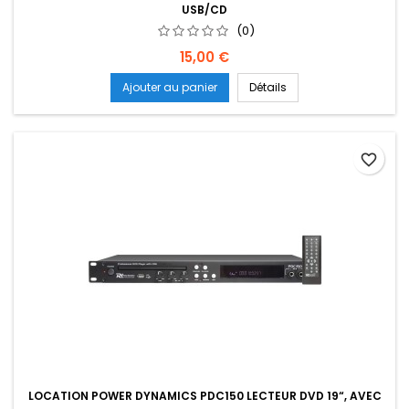
USB/CD
(0)
Prix
15,00 €
Ajouter au panier
Détails
favorite_border
LOCATION POWER DYNAMICS PDC150 LECTEUR DVD 19“, AVEC