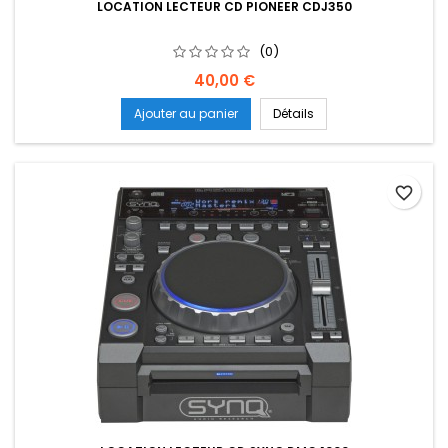
LOCATION LECTEUR CD PIONEER CDJ350
(0)
Prix
40,00 €
Ajouter au panier
Détails
favorite_border