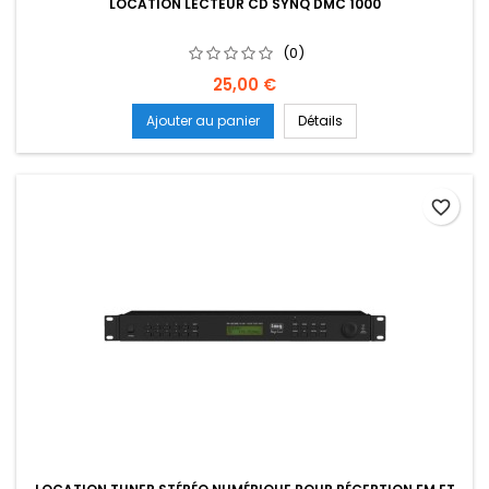
LOCATION LECTEUR CD SYNQ DMC 1000
(0)
Prix
25,00 €
Ajouter au panier
Détails
favorite_border