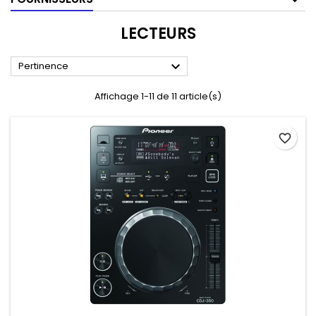
LECTEURS

Pertinence
Affichage 1-11 de 11 article(s)
favorite_border