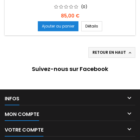
(0)
Prix
85,00 €
Ajouter au panier
Détails
RETOUR EN HAUT

Suivez-nous sur Facebook

INFOS

MON COMPTE

VOTRE COMPTE