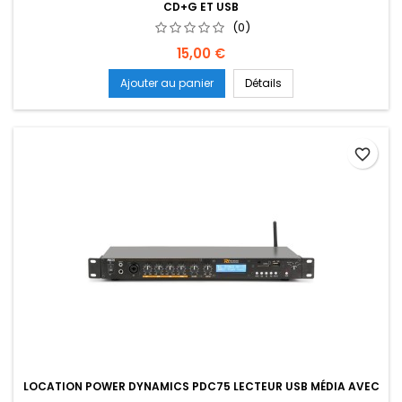
CD+G ET USB
(0)
Prix
15,00 €
Ajouter au panier
Détails
favorite_border
LOCATION POWER DYNAMICS PDC75 LECTEUR USB MÉDIA AVEC