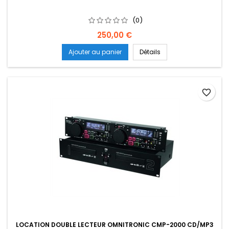
(0)
Prix
250,00 €
Ajouter au panier
Détails
favorite_border
LOCATION DOUBLE LECTEUR OMNITRONIC CMP-2000 CD/MP3