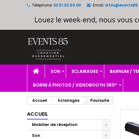
Téléphone:
02.51.33.64.09
Email:
infos@events85.
A
(
C
C
add_circle_outline
((
Vo
No
d'e
SON
ECLAIRAGES
BARNUM / TE
BORNE À PHOTOS / VIDEOBOOTH 360°
Accueil
Eclairages
Poursuite
ACCUEIL
Mobilier de réception
Son