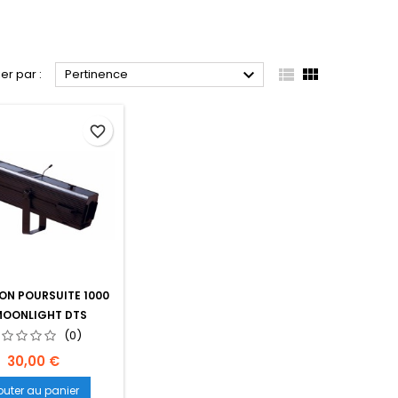



ier par :
Pertinence
favorite_border
ON POURSUITE 1000
MOONLIGHT DTS
(0)
Prix
30,00 €
outer au panier