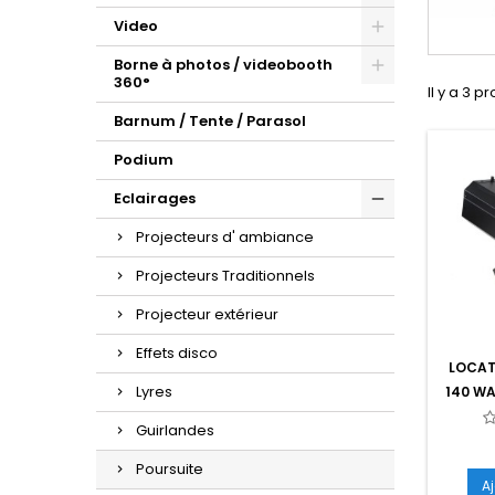
Video
Borne à photos / videobooth
360°
Il y a 3 pr
Barnum / Tente / Parasol
Podium
Eclairages
Projecteurs d' ambiance
Projecteurs Traditionnels
Projecteur extérieur
Effets disco
LOCAT
Lyres
140 W
Guirlandes
Poursuite
A