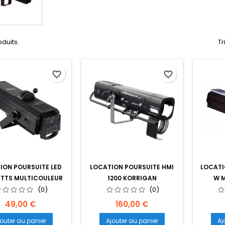
oduits.
Tr
favorite_border
favorite_border
ION POURSUITE LED
LOCATION POURSUITE HMI
LOCATI
ATTS MULTICOULEUR
1200 KORRIGAN
W 
(0)
(0)
Prix
Prix
49,00 €
160,00 €
jouter au panier
Ajouter au panier
Aj