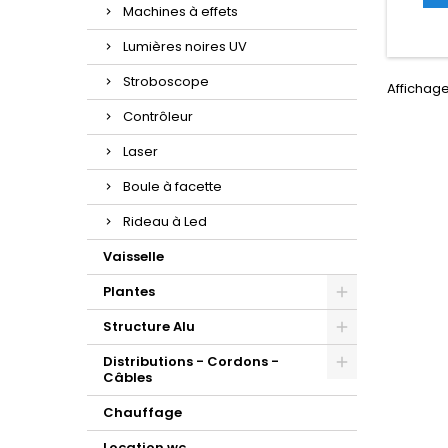
Machines à effets
Lumières noires UV
Stroboscope
Affichage
Contrôleur
Laser
Boule à facette
Rideau à Led
Vaisselle
Plantes
Structure Alu
Distributions - Cordons -
Câbles
Chauffage
Location wc