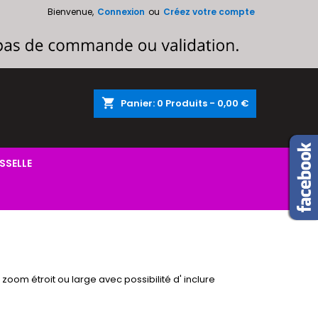
Bienvenue,
Connexion
ou
Créez votre compte
×
×
×
×
shopping_cart
Panier:
0
Produits - 0,00 €
)
n
s
SSELLE
 zoom étroit ou large avec possibilité d' inclure