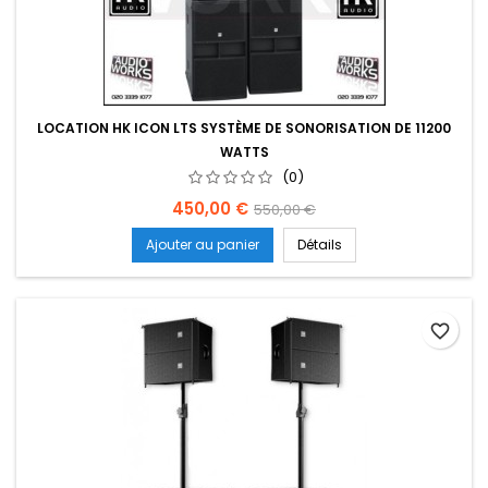
LOCATION HK ICON LTS SYSTÈME DE SONORISATION DE 11200
WATTS
(0)
Prix
Prix
450,00 €
550,00 €
de
Ajouter au panier
Détails
base
favorite_border