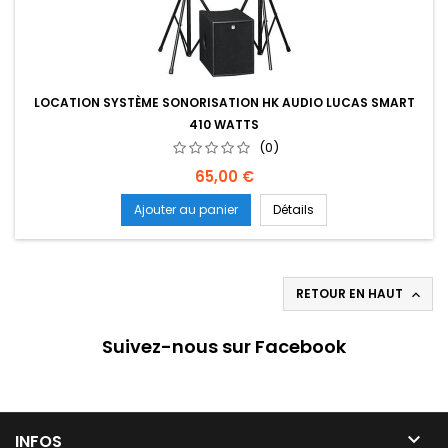
LOCATION SYSTÈME SONORISATION HK AUDIO LUCAS SMART
410 WATTS
(0)
Prix
65,00 €
Ajouter au panier
Détails
RETOUR EN HAUT

Suivez-nous sur Facebook

INFOS