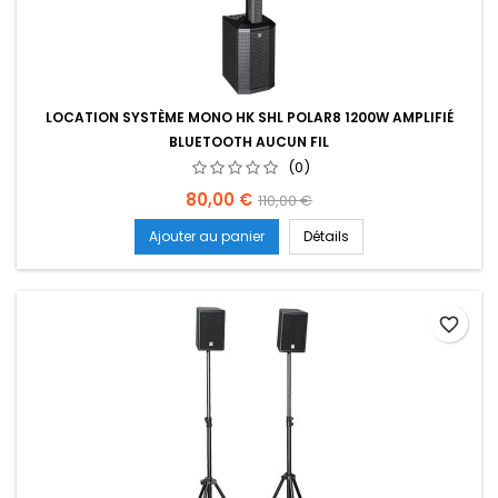
LOCATION SYSTÈME MONO HK SHL POLAR8 1200W AMPLIFIÉ
BLUETOOTH AUCUN FIL
(0)
Prix
Prix
80,00 €
110,00 €
de
Ajouter au panier
Détails
base
favorite_border