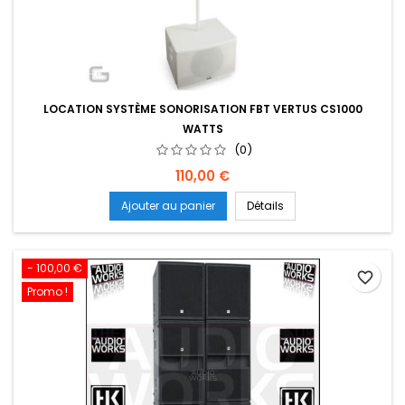
LOCATION SYSTÈME SONORISATION FBT VERTUS CS1000
WATTS
(0)
Prix
110,00 €
Ajouter au panier
Détails
- 100,00 €
favorite_border
Promo !