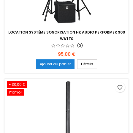
LOCATION SYSTÈME SONORISATION HK AUDIO PERFORMER 900
WATTS
(0)
Prix
95,00 €
Ajouter au panier
Détails
- 30,00 €
favorite_border
Promo !