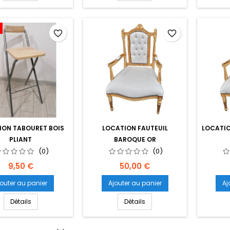
favorite_border
favorite_border
ION TABOURET BOIS
LOCATION FAUTEUIL
LOCATI
PLIANT
BAROQUE OR
(0)
(0)
Prix
Prix
9,50 €
50,00 €
jouter au panier
Ajouter au panier
Aj
Détails
Détails