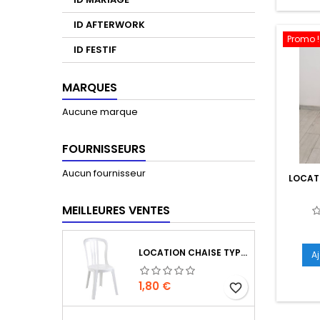
ID AFTERWORK
Promo !
ID FESTIF
MARQUES
Aucune marque
FOURNISSEURS
Aucun fournisseur
LOCAT
MEILLEURES VENTES
LOCATION CHAISE TYPE MIAMI
A
Prix
1,80 €
favorite_border