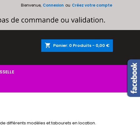
Bienvenue,
Connexion
ou
Créez votre compte
×
×
×
×
shopping_cart
Panier:
0
Produits - 0,00 €
)
n
s
SSELLE
 de différents modèles et tabourets en location.