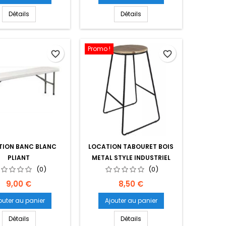
Détails
Détails
Promo !
favorite_border
favorite_border
TION BANC BLANC
LOCATION TABOURET BOIS
PLIANT
METAL STYLE INDUSTRIEL
(0)
(0)
Prix
Prix
9,00 €
8,50 €
outer au panier
Ajouter au panier
Détails
Détails