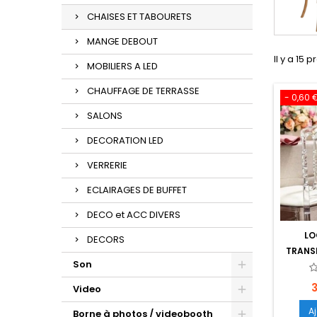
CHAISES ET TABOURETS
MANGE DEBOUT
Il y a 15 p
MOBILIERS A LED
CHAUFFAGE DE TERRASSE
- 0,60 
SALONS
DECORATION LED
VERRERIE
ECLAIRAGES DE BUFFET
DECO et ACC DIVERS
LO
DECORS
TRANS
Son
P
Video
A
Borne à photos / videobooth