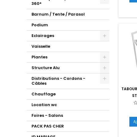
360°
Barnum / Tente / Parasol
Podium
Eclairages
Vaisselle
Plantes
Structure Alu
Distributions - Cordons -
Câbles
TABOURE
Chauffage
ST
Location wc
Foires - Salons
A
PACK PAS CHER
ID MARIAGE