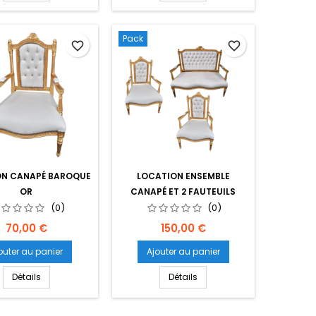
Pack
favorite_border
favorite_border
ON CANAPÉ BAROQUE
LOCATION ENSEMBLE
OR
CANAPÉ ET 2 FAUTEUILS
(0)
BAROQUE OR
(0)
Prix
Prix
70,00 €
150,00 €
outer au panier
Ajouter au panier
Détails
Détails