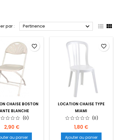



ier par :
Pertinence
favorite_border
favorite_border
ON CHAISE BOSTON
LOCATION CHAISE TYPE
IANTE BLANCHE
MIAMI
(0)
(0)
Prix
Prix
2,90 €
1,80 €
outer au panier
Ajouter au panier