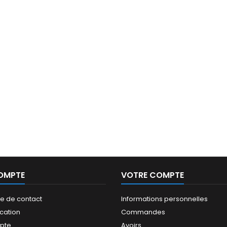
OMPTE
VOTRE COMPTE
re de contact
Informations personnelles
ication
Commandes
pte
Avoirs