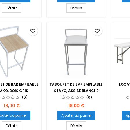
base
Détails
Détails
favorite_border
favorite_border
T DE BAR EMPILABLE
TABOURET DE BAR EMPILABLE
LOCA
AKO, BOIS GRIS
STAKO, ASSISE BLANCHE
(0)
(0)
Prix
Prix
18,00 €
18,00 €
jouter au panier
Ajouter au panier
Aj
Détails
Détails