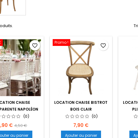
roduits.
Tr
€
Promo !
favorite_border
favorite_border
CATION CHAISE
LOCATION CHAISE BISTROT
LOCATI
PARENTE NAPOLÉON
BOIS CLAIR
PL
(0)
(0)
rix
Prix
Prix
3,90 €
7,90 €
4,50 €
de
jouter au panier
Ajouter au panier
Aj