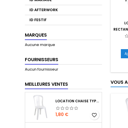
ID AFTERWORK
ID FESTIF
L
RECTANG
MARQUES
Aucune marque
A
FOURNISSEURS
Aucun fournisseur
VOUS A
MEILLEURES VENTES
LOCATION CHAISE TYPE MIAMI
Prix
1,80 €
favorite_border