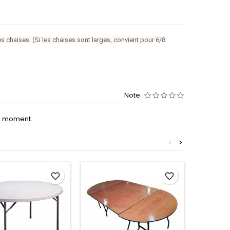
 chaises. (Si les chaises sont larges, convient pour 6/8
Note
le moment.
<
>
favorite_border
favorite_border