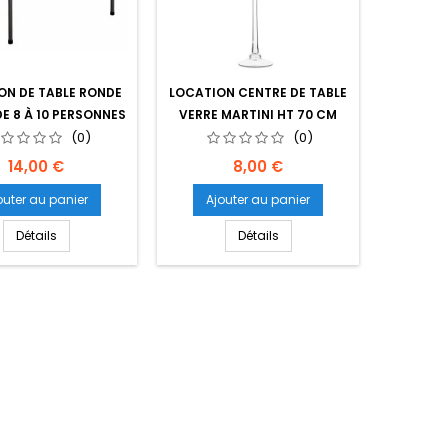
ON DE TABLE RONDE
LOCATION CENTRE DE TABLE
LOCATI
DE 8 À 10 PERSONNES
VERRE MARTINI HT 70 CM
PLI
(0)
DIAM 30 CM
(0)
Prix
Prix
14,00 €
8,00 €
outer au panier
Ajouter au panier
Ajo
Détails
Détails