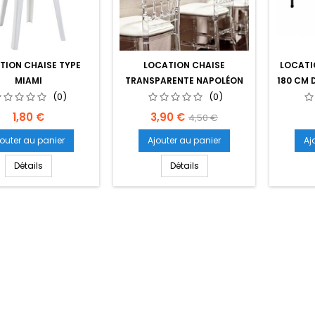
TION CHAISE TYPE
LOCATION CHAISE
LOCATI
MIAMI
TRANSPARENTE NAPOLÉON
180 CM 
(0)
(0)
Prix
Prix
Prix
1,80 €
3,90 €
4,50 €
de
jouter au panier
Ajouter au panier
Aj
base
Détails
Détails