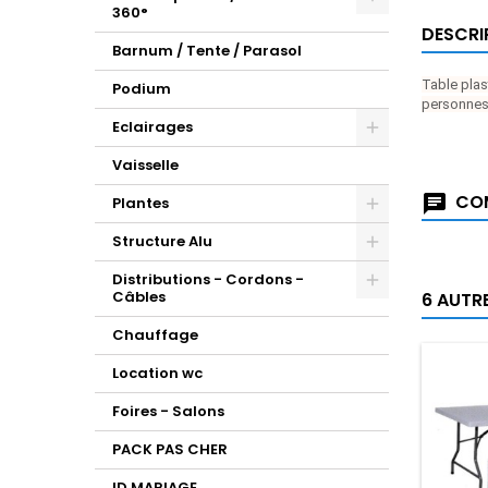
360°
DESCRI
Barnum / Tente / Parasol
Table plas
Podium
personnes
Eclairages
Vaisselle
COM
Plantes
Structure Alu
Distributions - Cordons -
Câbles
6 AUTR
Chauffage
Location wc
Foires - Salons
PACK PAS CHER
ID MARIAGE