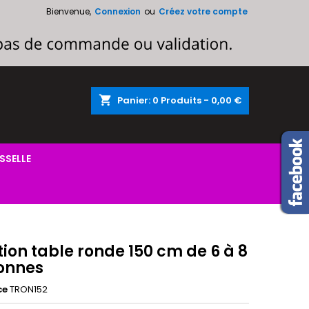
Bienvenue,
Connexion
ou
Créez votre compte
×
×
×
shopping_cart
Panier:
0
Produits - 0,00 €
n
s
SSELLE
ion table ronde 150 cm de 6 à 8
onnes
ce
TRON152