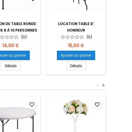
ON DE TABLE RONDE
LOCATION TABLE D'
LOCATIO
DE 8 À 10 PERSONNES
HONNEUR
(0)
(0)
Prix
Prix
14,00 €
15,00 €
outer au panier
Ajouter au panier
Ajo
Détails
Détails
<
>
favorite_border
favorite_border