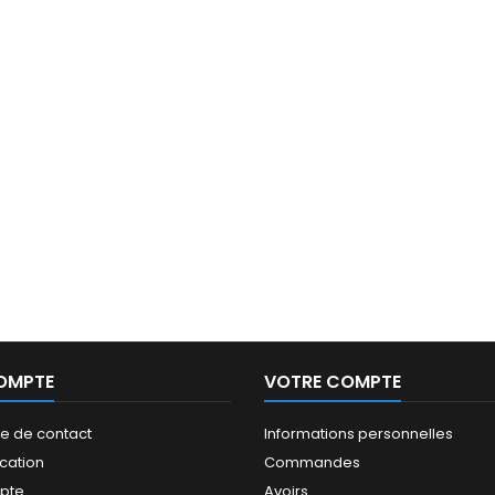
OMPTE
VOTRE COMPTE
re de contact
Informations personnelles
ication
Commandes
pte
Avoirs