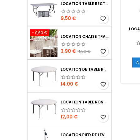
LOCATION TABLE RECTANGULAIRE 185 X 75 CM
Prix
9,50 €
favorite_border
LOCA
- 0,60 €
LOCATION CHAISE TRANSPARENTE NAPOLÉON
Prix
Prix
3,90 €
4,50 €
favorite_border
de
A
base
LOCATION DE TABLE RONDE 180 CM DE 8 À 10 PERSONNES
Prix
14,00 €
favorite_border
LOCATION TABLE RONDE 150 CM DE 6 À 8 PERSONNES
Prix
12,00 €
favorite_border
LOCATION PIED DE LEVAGE A TREUIL 2M80 CHARGE 70 KG