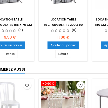
OCATION TABLE
LOCATION TABLE
LOCATI
ULAIRE 185 X 75 CM
RECTANGULAIRE 200 X 90
180 CM 
(0)
CM
(0)
Prix
Prix
9,50 €
11,00 €
jouter au panier
Ajouter au panier
Aj
Détails
Détails
IMEREZ AUSSI
- 0,60 €
favorite_border
favorite_border