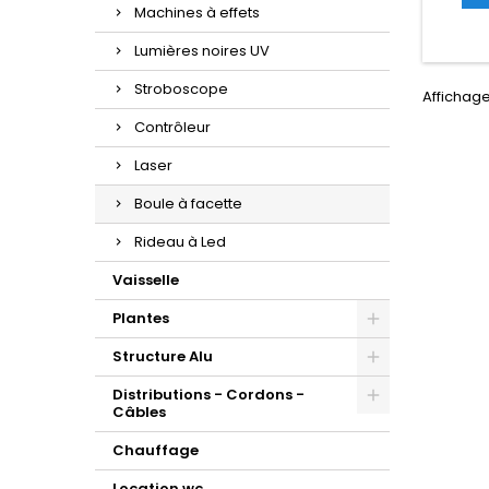
Machines à effets
Lumières noires UV
Stroboscope
Affichage
Contrôleur
Laser
Boule à facette
Rideau à Led
Vaisselle
Plantes
Structure Alu
Distributions - Cordons -
Câbles
Chauffage
Location wc