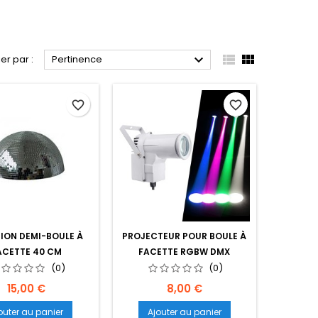



ier par :
Pertinence
favorite_border
favorite_border
ION DEMI-BOULE À
PROJECTEUR POUR BOULE À
ACETTE 40 CM
FACETTE RGBW DMX
(0)
(0)
Prix
Prix
15,00 €
8,00 €
outer au panier
Ajouter au panier