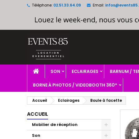
Téléphone:
02.51.33.64.09
Email:
infos@events85.
A
(
C
C
add_circle_outline
((
Vo
No
d'e
SON
ECLAIRAGES
BARNUM / TE
BORNE À PHOTOS / VIDEOBOOTH 360°
Accueil
Eclairages
Boule à facette
ACCUEIL
Mobilier de réception
Son