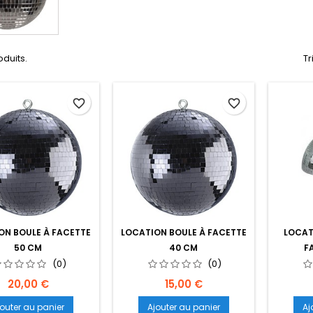
roduits.
Tr
favorite_border
favorite_border
ON BOULE À FACETTE
LOCATION BOULE À FACETTE
LOCAT
50 CM
40 CM
F
(0)
(0)
Prix
Prix
20,00 €
15,00 €
jouter au panier
Ajouter au panier
Aj