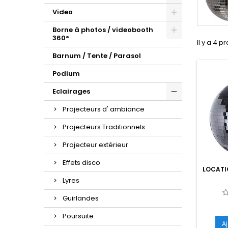
Video
Borne à photos / videobooth
360°
Il y a 4 p
Barnum / Tente / Parasol
Podium
Eclairages
Projecteurs d' ambiance
Projecteurs Traditionnels
Projecteur extérieur
Effets disco
LOCATI
Lyres
Guirlandes
Poursuite
A