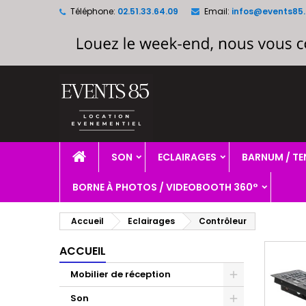
Téléphone:
02.51.33.64.09
Email:
infos@events85.
A
(
C
C
add_circle_outline
((
Vo
No
d'e
SON
ECLAIRAGES
BARNUM / TE
BORNE À PHOTOS / VIDEOBOOTH 360°
Accueil
Eclairages
Contrôleur
ACCUEIL
Mobilier de réception
Son