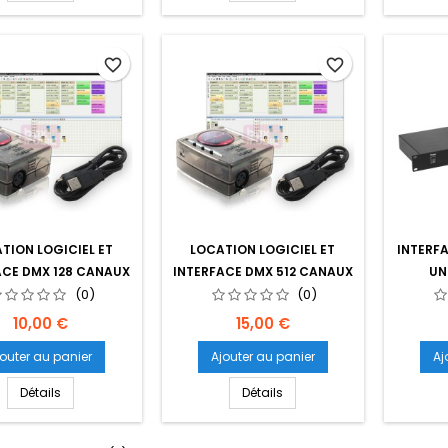
favorite_border
favorite_border
TION LOGICIEL ET
LOCATION LOGICIEL ET
INTERF
ACE DMX 128 CANAUX
INTERFACE DMX 512 CANAUX
UN
(0)
(0)
Prix
Prix
10,00 €
15,00 €
jouter au panier
Ajouter au panier
Aj
Détails
Détails