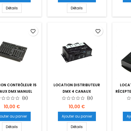
Détails
Détails
favorite_border
favorite_border
ION CONTRÔLEUR 15
LOCATION DISTRIBUTEUR
LOCAT
AUX DMX MANUEL
DMX 4 CANAUX
RÉCEPTE
INVOLIGHT
(0)
(0)
Prix
Prix
10,00 €
10,00 €
jouter au panier
Ajouter au panier
Aj
Détails
Détails