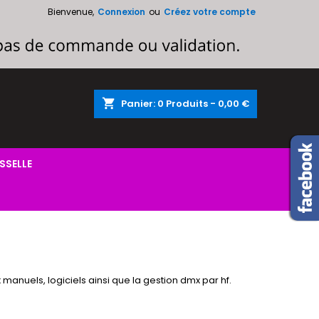
Bienvenue,
Connexion
ou
Créez votre compte
×
×
×
×
shopping_cart
Panier:
0
Produits - 0,00 €
)
n
s
SSELLE
manuels, logiciels ainsi que la gestion dmx par hf.