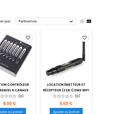



ier par :
Pertinence
favorite_border
favorite_border
TION CONTRÔLEUR
LOCATION ÉMETTEUR ET
MANUEL 6 CANAUX
RÉCEPTEUR (2 EN 1) DMX WIFI
(0)
SANS FIL BEAMZ
(0)
Prix
Prix
8,00 €
5,00 €
outer au panier
Ajouter au panier