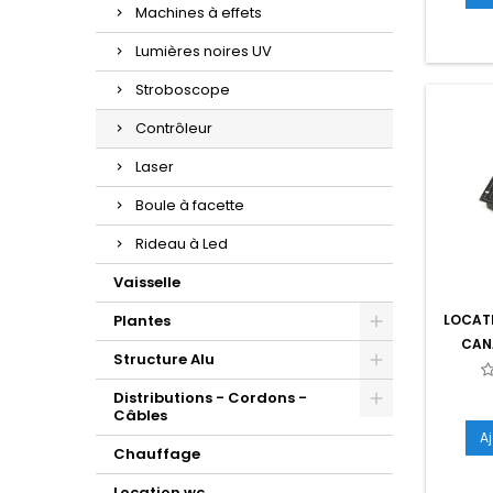
Machines à effets
Lumières noires UV
Stroboscope
Contrôleur
Laser
Boule à facette
Rideau à Led
Vaisselle
Plantes
LOCAT
CAN
Structure Alu
Distributions - Cordons -
Câbles
A
Chauffage
Location wc