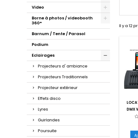
Video
Borne à photos / videobooth
360°
Il y a 12 p
Barnum / Tente / Parasol
Podium
Eclairages
Projecteurs d' ambiance
Projecteurs Traditionnels
Projecteur extérieur
Effets disco
LOCA
Lyres
DMX W
Guirlandes
Poursuite
A