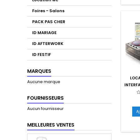
Foires - Salons
PACK PAS CHER
ID MARIAGE
ID AFTERWORK
ID FESTIF
MARQUES
LOCA
Aucune marque
INTERF
FOURNISSEURS
Aucun fournisseur
A
MEILLEURES VENTES