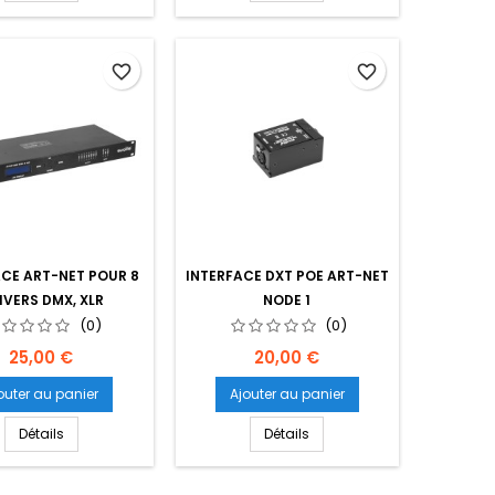
favorite_border
favorite_border
ACE ART-NET POUR 8
INTERFACE DXT POE ART-NET
IVERS DMX, XLR
NODE 1
(0)
(0)
Prix
Prix
25,00 €
20,00 €
outer au panier
Ajouter au panier
Détails
Détails