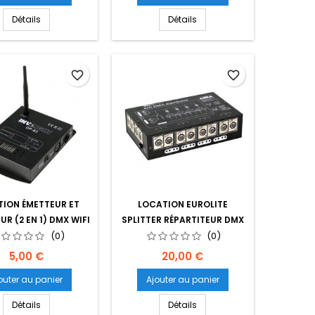
Détails
Détails
favorite_border
favorite_border
ION ÉMETTEUR ET
LOCATION EUROLITE
UR (2 EN 1) DMX WIFI
SPLITTER RÉPARTITEUR DMX
SANS FIL
(0)
(0)
Prix
Prix
5,00 €
20,00 €
outer au panier
Ajouter au panier
Détails
Détails