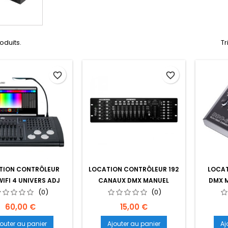
roduits.
Tr
favorite_border
favorite_border
TION CONTRÔLEUR
LOCATION CONTRÔLEUR 192
LOCA
IFI 4 UNIVERS ADJ
CANAUX DMX MANUEL
DMX 
LINK
(0)
(0)
Prix
Prix
60,00 €
15,00 €
jouter au panier
Ajouter au panier
Aj