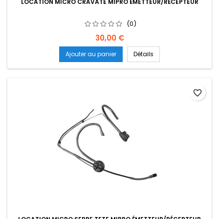
LOCATION MICRO CRAVATE MIPRO ÉMETTEUR/RÉCEPTEUR
(0)
Prix
30,00 €
Ajouter au panier
Détails
favorite_border