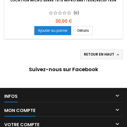
LOCATION MICRO SERRE TETE MIPRO ÉMETTEUR/RÉCEPTEUR
(0)
Prix
30,00 €
Ajouter au panier
Détails
RETOUR EN HAUT

Suivez-nous sur Facebook

INFOS

MON COMPTE

VOTRE COMPTE