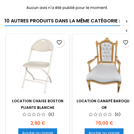
Aucun avis n'a été publié pour le moment.
10 AUTRES PRODUITS DANS LA MÊME CATÉGORIE :
>
<
favorite_border
favorite_border
LOCATION CHAISE BOSTON
LOCATION CANAPÉ BAROQUE
PLIANTE BLANCHE
OR
(0)
(0)
Prix
Prix
2,90 €
70,00 €
Ajouter au panier
Ajouter au panier