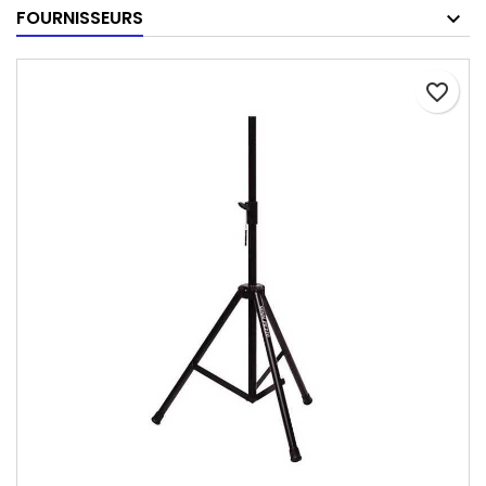
FOURNISSEURS
favorite_border