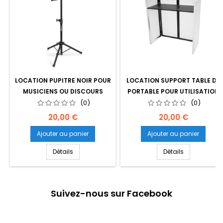
LOCATION PUPITRE NOIR POUR
LOCATION SUPPORT TABLE DJ
MUSICIENS OU DISCOURS
PORTABLE POUR UTILISATION
(0)
MOBILE
(0)
Prix
Prix
20,00 €
20,00 €
Ajouter au panier
Ajouter au panier
Détails
Détails
Suivez-nous sur Facebook