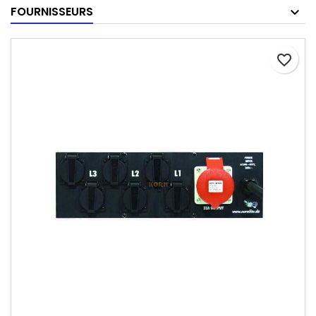
FOURNISSEURS
favorite_border