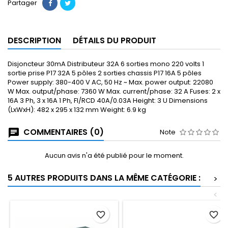
Partager
DESCRIPTION
DÉTAILS DU PRODUIT
Disjoncteur 30mA Distributeur 32A 6 sorties mono 220 volts 1
sortie prise P17 32A 5 pôles 2 sorties chassis P17 16A 5 pôles
Power supply: 380-400 V AC, 50 Hz ~ Max. power output: 22080
W Max. output/phase: 7360 W Max. current/phase: 32 A Fuses: 2 x
16A 3 Ph, 3 x 16A 1 Ph, FI/RCD 40A/0.03A Height: 3 U Dimensions
(LxWxH): 482 x 295 x 132 mm Weight: 6.9 kg
COMMENTAIRES (0)
Note
Aucun avis n'a été publié pour le moment.
5 AUTRES PRODUITS DANS LA MÊME CATÉGORIE :
>
<
favorite_border
favorite_border