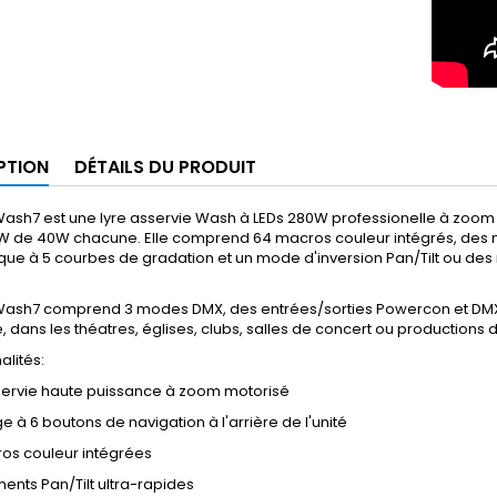
PTION
DÉTAILS DU PRODUIT
QWash7 est une lyre asservie Wash à LEDs 280W professionelle à zoo
W de 40W chacune. Elle comprend 64 macros couleur intégrés, des m
ique à 5 courbes de gradation et un mode d'inversion Pan/Tilt ou d
Wash7 comprend 3 modes DMX, des entrées/sorties Powercon et DMX à 3 e
, dans les théatres, églises, clubs, salles de concert ou productions
alités:
sservie haute puissance à zoom motorisé
ge à 6 boutons de navigation à l'arrière de l'unité
ros couleur intégrées
nts Pan/Tilt ultra-rapides