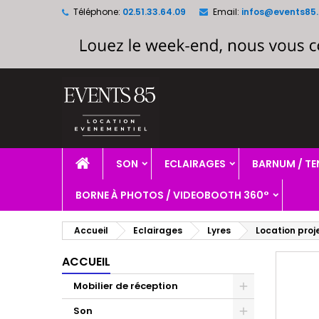
Téléphone:
02.51.33.64.09
Email:
infos@events85.
A
C
C
add_circle_outline
Vo
No
d'e
SON
ECLAIRAGES
BARNUM / TE
BORNE À PHOTOS / VIDEOBOOTH 360°
Accueil
Eclairages
Lyres
Location proj
ACCUEIL
Mobilier de réception
Son