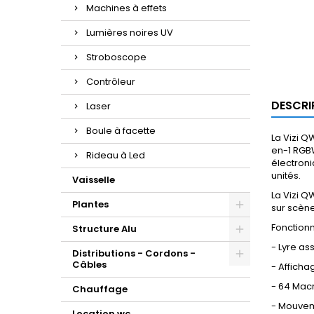
Machines à effets
Lumières noires UV
Stroboscope
Contrôleur
DESCRI
Laser
Boule à facette
La Vizi 
en-1 RGB
Rideau à Led
électron
unités.
Vaisselle
La Vizi Q
Plantes
sur scène
Fonctionn
Structure Alu
- Lyre a
Distributions - Cordons -
Câbles
- Afficha
- 64 Mac
Chauffage
- Mouveme
Location wc