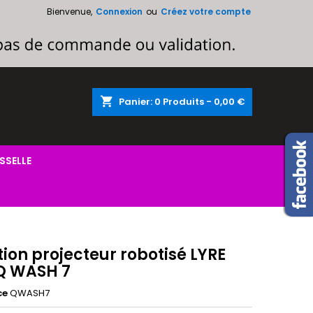
Bienvenue,
Connexion
ou
Créez votre compte
×
×
×
shopping_cart
Panier:
0
Produits - 0,00 €
n
s
SSELLE
ion projecteur robotisé LYRE
Q WASH 7
ce
QWASH7