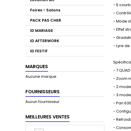
- 5 cour
Foires - Salons
- Contrôle
PACK PAS CHER
- Mode d
- Effet s
ID MARIAGE
- Gradati
ID AFTERWORK
- Lyre d
ID FESTIF
Spécifica
MARQUES
- 7 QUAD
Aucune marque
- Zoom m
- 2 mode
FOURNISSEURS
- 3 mod
Aucun fournisseur
- Pan 630
- Config
MEILLEURES VENTES
- Refroid
- Consom