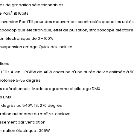
bes de gradation sélectionnables
 Pan/Tilt 16bits
'inversion Pan/Tilt pour des mouvement scontrastés quand les unités
troboscopique électronique, effet de pulsation, stroboscope aléatoire
on électronique de 0 - 100%
e suspension omage Quicklock incluse
tions:
-LEDs 4-en-1 RGBW de 40W chacune d'une durée de vie estimée à 5
otorisé 5-55 degrés
s opérationnels: Mode programme et pilotage DMX
es DMX
 degrés ou 540°, Tilt 270 degrés
uration autonome ou maître-esclave
issement par ventilation
mation électrique : 305W