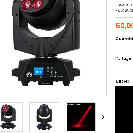
Location
- Locati
60,0
Quantit
Partager
VIDEO
v
