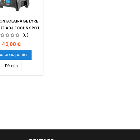
ON ÉCLAIRAGE LYRE
ÉE ADJ FOCUS SPOT
TWO
(0)
Prix
40,00 €
outer au panier
Détails