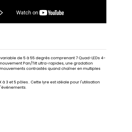
m variable de 5 à 55 degrés comprenant 7 Quad-LEDs 4-
ouvement Pan/Tilt ultra-rapides, une gradation
es mouvements contrastés quand chaîner en multiples
t 5 pôles.. Cette lyre est idéale pour l'utilisation
 d'événements.