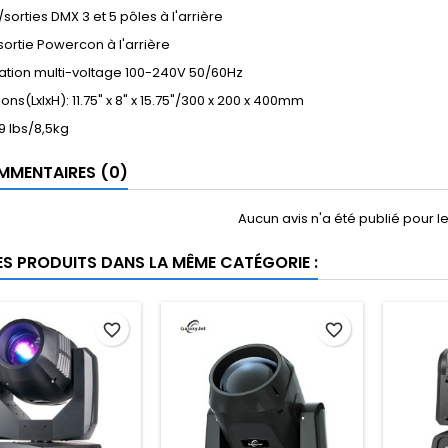
/sorties DMX 3 et 5 pôles à l'arrière
sortie Powercon à l'arrière
ation multi-voltage 100-240V 50/60Hz
ons(LxlxH): 11.75" x 8" x 15.75"/300 x 200 x 400mm
19 lbs/8,5kg
MENTAIRES (0)
Aucun avis n'a été publié pour 
ES PRODUITS DANS LA MÊME CATÉGORIE :
favorite_border
favorite_border