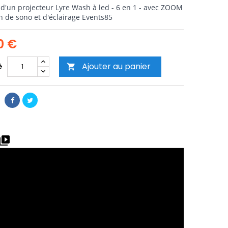
 d'un projecteur Lyre Wash à led - 6 en 1 - avec ZOOM
on de sono et d'éclairage Events85
0 €
Ajouter au panier
é

ideo_library