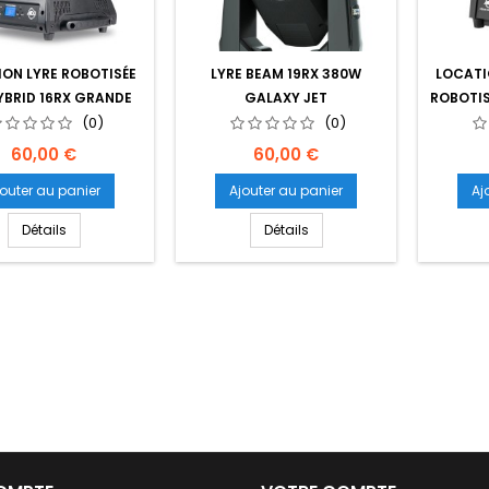
ON LYRE ROBOTISÉE
LYRE BEAM 19RX 380W
LOCATI
YBRID 16RX GRANDE
GALAXY JET
ROBOTIS
PUISSANCE
(0)
(0)
Prix
Prix
60,00 €
60,00 €
jouter au panier
Ajouter au panier
Aj
Détails
Détails